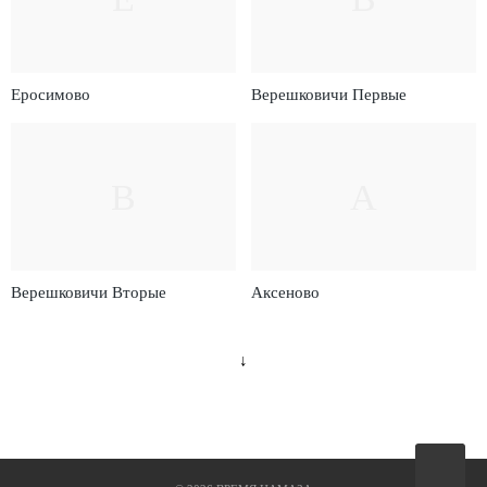
Еросимово
Верешковичи Первые
В
А
Верешковичи Вторые
Аксеново
↓
Вверх