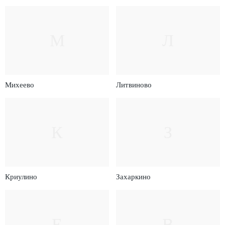
М
Л
Михеево
Литвиново
К
З
Криулино
Захаркино
Е
В