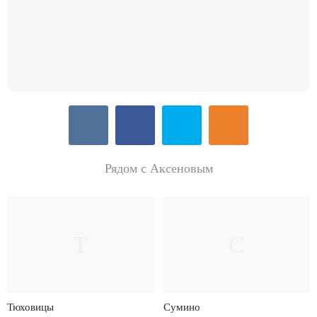
Рядом с Аксеновым
Т
С
Тюховицы
Сумино