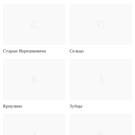
С
С
Старые Верешковичи
Сельцо
К
З
Криулино
Зубцы
З
Е