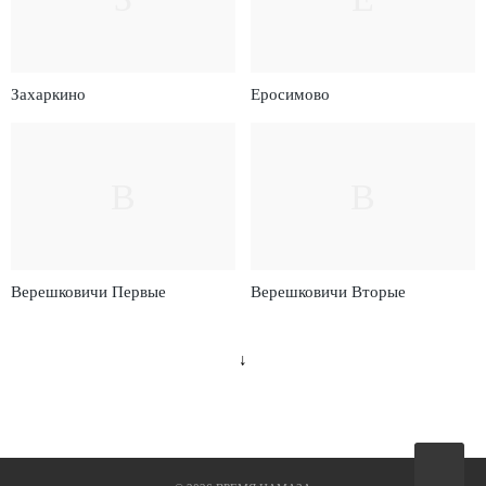
Захаркино
Еросимово
В
В
Верешковичи Первые
Верешковичи Вторые
↓
Вверх