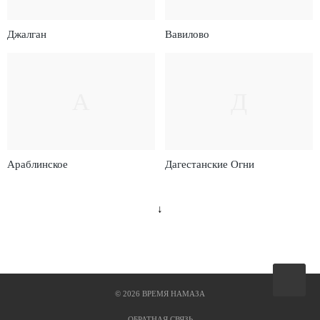
Джалган
Вавилово
А
Д
Араблинское
Дагестанские Огни
↓
Вверх
©
2026
ВРЕМЯ НАМАЗА
ОБРАТНАЯ СВЯЗЬ