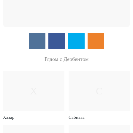
Рядом с Дербентом
Х
С
Хазар
Сабнава