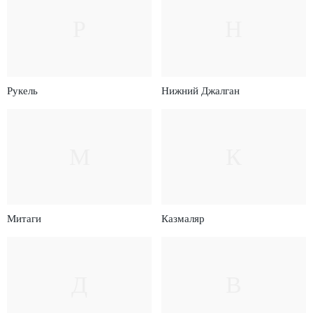
Р
Н
Рукель
Нижний Джалган
М
К
Митаги
Казмаляр
Д
В