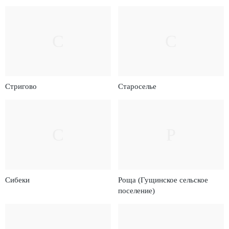
С
С
Стригово
Староселье
С
Р
Сибеки
Роща (Гущинское сельское
поселение)