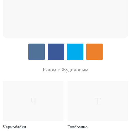
Рядом с Жудиловым
Ч
Т
Чернобабки
Товбозино