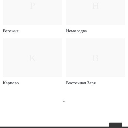
Р
Н
Рогожня
Немолодва
К
В
Карпово
Восточная Заря
↓