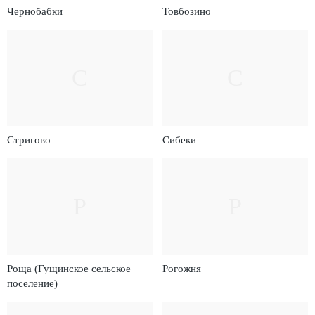
Чернобабки
Товбозино
С
С
Стригово
Сибеки
Р
Р
Роща (Гущинское сельское
Рогожня
поселение)