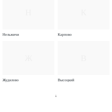
Н
К
Нельжичи
Карпово
Ж
В
Жудилово
Высоцкий
↓