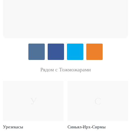
Рядом с Тожможарами
У
С
Урезекасы
Синьял-Ирх-Сирмы