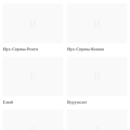
И
И
Ирх-Сирмы-Ронги
Ирх-Сирмы-Кошки
Е
В
Елюй
Вурумсют
Б
А