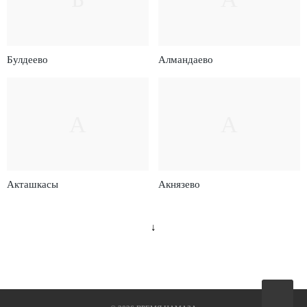
Булдеево
Алмандаево
А
А
Акташкасы
Акнязево
↓
Вверх