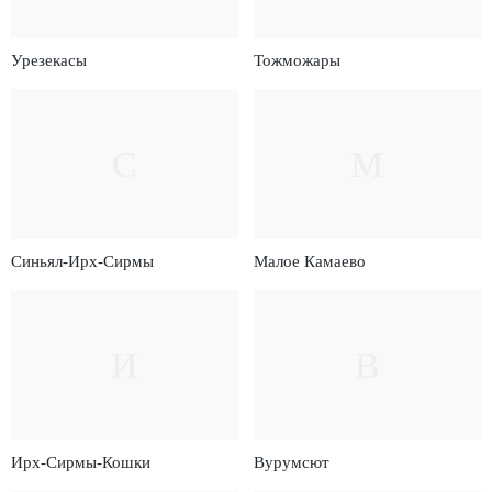
Урезекасы
Тожможары
С
М
Синьял-Ирх-Сирмы
Малое Камаево
И
В
Ирх-Сирмы-Кошки
Вурумсют