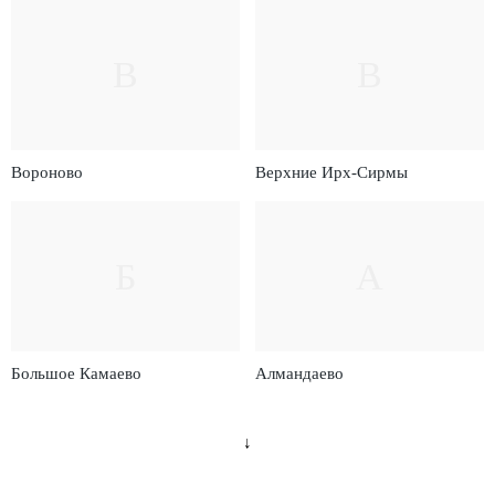
В
В
Вороново
Верхние Ирх-Сирмы
Б
А
Большое Камаево
Алмандаево
↓