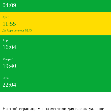
04:09
Зухр
11:55
До Асра осталось 02:45
Аср
16:04
Магриб
19:40
Иша
22:04
На этой странице мы разместили для вас актуальное