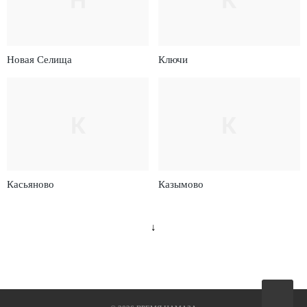
Новая Селища
Ключи
К
К
Касьяново
Казымово
↓
Вверх