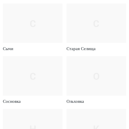
С
С
Сычи
Старая Селища
С
О
Сосновка
Ольховка
Н
К