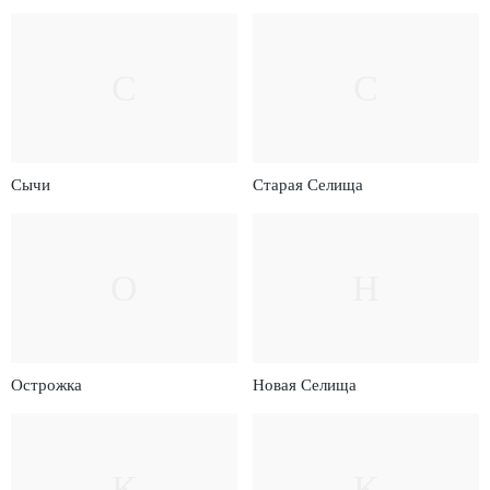
С
С
Сычи
Старая Селища
О
Н
Острожка
Новая Селища
К
К