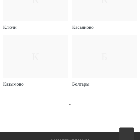
Ключи
Касьяново
К
Б
Казымово
Болгары
↓
Вверх