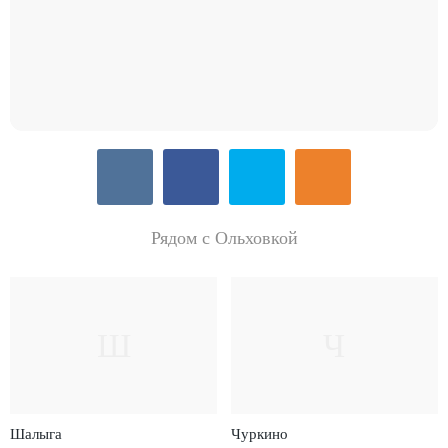
Рядом с Ольховкой
Ш
Ч
Шалыга
Чуркино