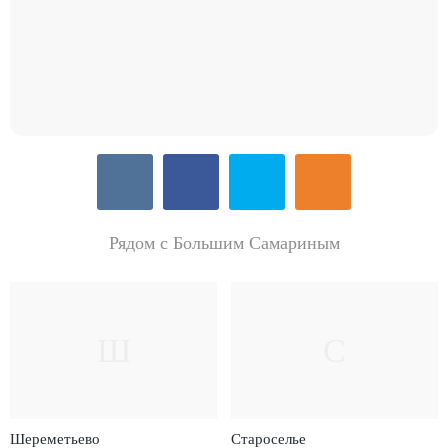
Рядом с Большим Самариным
Ш
С
Шереметьево
Староселье