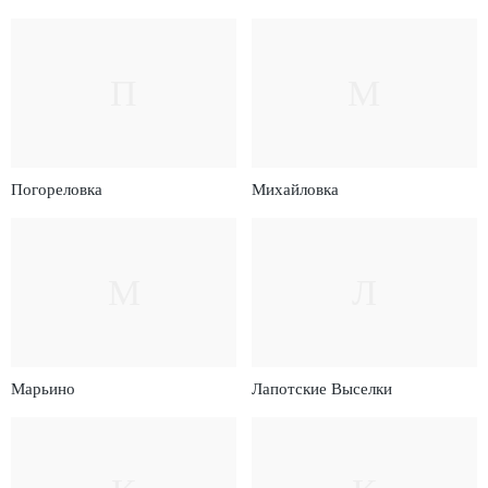
П
М
Погореловка
Михайловка
М
Л
Марьино
Лапотские Выселки