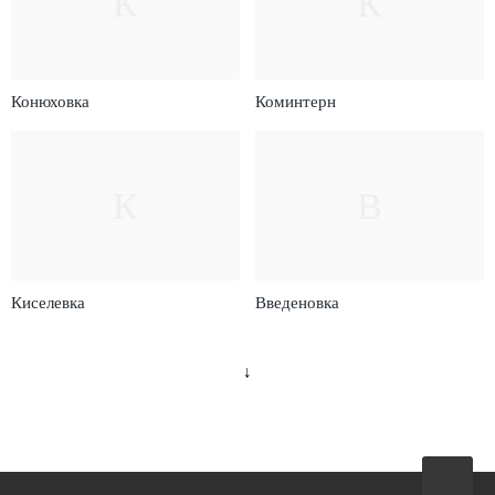
К
К
Конюховка
Коминтерн
К
В
Киселевка
Введеновка
↓
Вверх