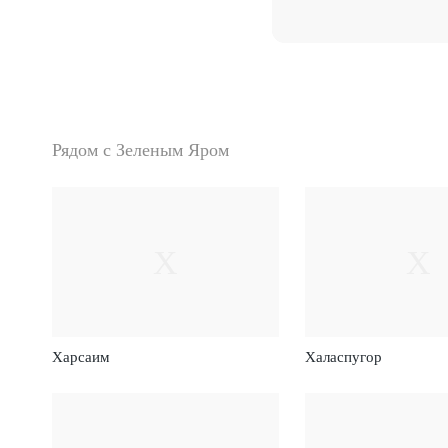
Рядом с Зеленым Яром
Х
Х
Харсаим
Халаспугор