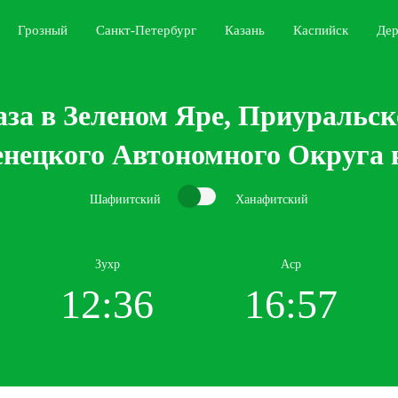
Грозный
Санкт-Петербург
Казань
Каспийск
Дер
за в Зеленом Яре, Приуральск
нецкого Автономного Округа н
Шафиитский
Ханафитский
Зухр
Аср
12:36
16:57