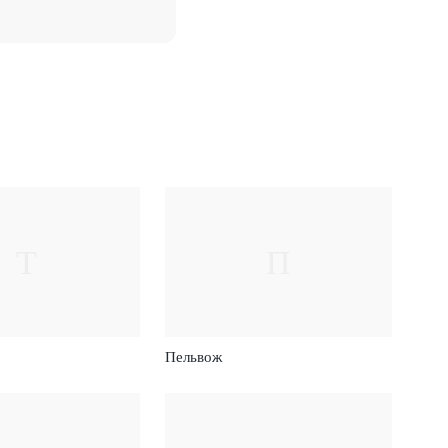
Т
П
Пельвож