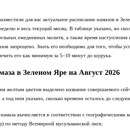
азместили для вас актуальное расписание намазов в Зеле
еделю и весь текущий месяц. В таблице указано, во ско
тельных ежедневных молитв, а также время наступления
зов запрещено. Знать его необходимо для того, чтобы ус
ончить его как минимум за 5–10 минут до шурука.
маза в Зеленом Яре на Август 2026
дня желтым цветом выделено название совершаемого сейч
 а под ним указано, сколько времени осталось до следу
 намаза вычисляется в соответствии с географическими 
р) по методу Всемирной мусульманской лиги.