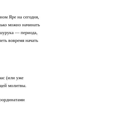
ном Яре на сегодня,
лько можно начинать
 шурука — периода,
петь вовремя начать
ас (или уже
ющей молитвы.
координатами