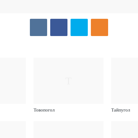
Т
Товопогол
Тайпугол