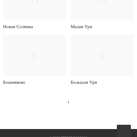
Новая Солянка
Малая Уря
Б
Б
Бошняково
Большая Уря
↓
Вверх