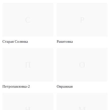
С
Р
Старая Солянка
Ракитовка
П
О
Петропавловка-2
Овражная
Н
М