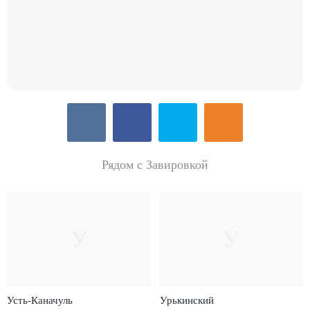
Рядом с Завировкой
У
У
Усть-Каначуль
Урькинский