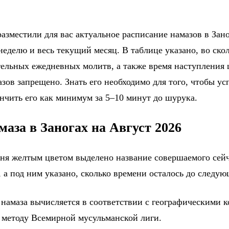
азместили для вас актуальное расписание намазов в Зано
еделю и весь текущий месяц. В таблице указано, во ско
тельных ежедневных молитв, а также время наступления
зов запрещено. Знать его необходимо для того, чтобы ус
ончить его как минимум за 5–10 минут до шурука.
маза в Заногах на Август 2026
дня желтым цветом выделено название совершаемого сейч
 а под ним указано, сколько времени осталось до следу
 намаза вычисляется в соответствии с географическими 
о методу Всемирной мусульманской лиги.