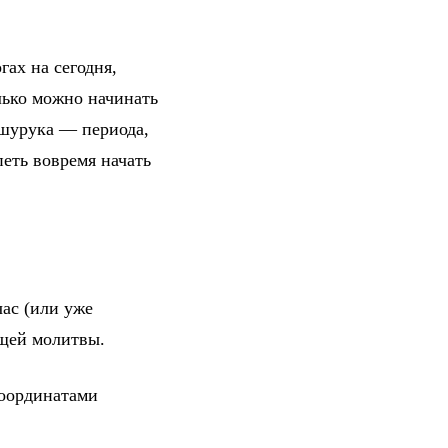
гах на сегодня,
лько можно начинать
 шурука — периода,
петь вовремя начать
ас (или уже
ющей молитвы.
координатами