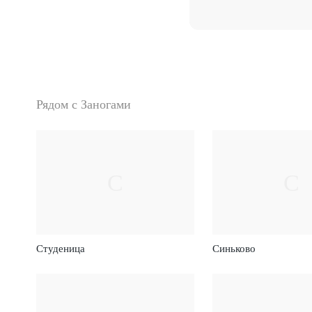
Рядом с Заногами
С
С
Студеница
Синьково