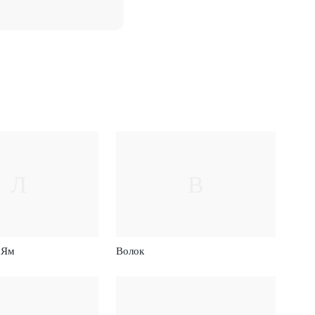
Л
В
 Ям
Волок