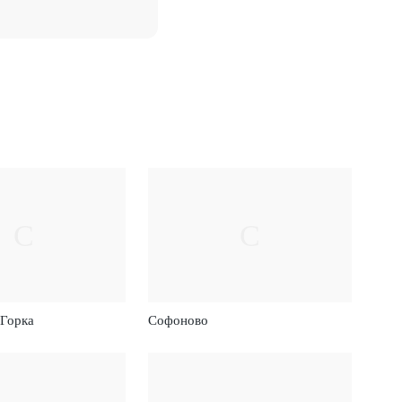
С
С
 Горка
Софоново