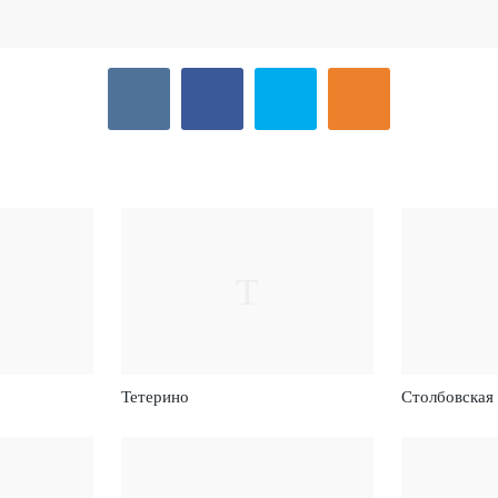
Т
Тетерино
Столбовская