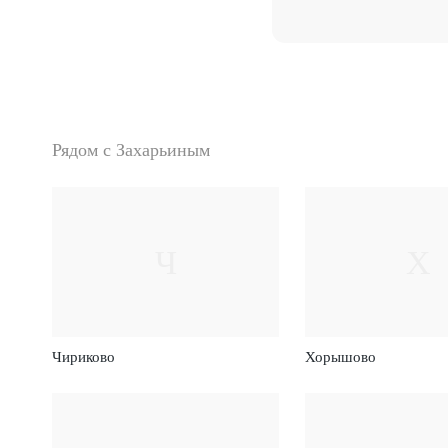
Рядом с Захарьиным
Ч
Х
Чириково
Хорышово