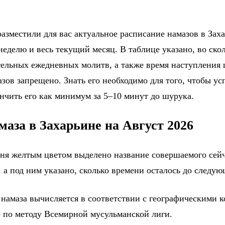
азместили для вас актуальное расписание намазов в Заха
еделю и весь текущий месяц. В таблице указано, во ско
тельных ежедневных молитв, а также время наступления
зов запрещено. Знать его необходимо для того, чтобы ус
ончить его как минимум за 5–10 минут до шурука.
маза в Захарьине на Август 2026
дня желтым цветом выделено название совершаемого сейч
 а под ним указано, сколько времени осталось до следу
 намаза вычисляется в соответствии с географическими 
) по методу Всемирной мусульманской лиги.