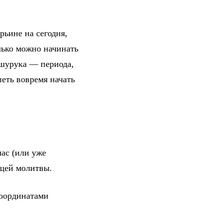
рьине на сегодня,
лько можно начинать
 шурука — периода,
петь вовремя начать
ас (или уже
ющей молитвы.
координатами