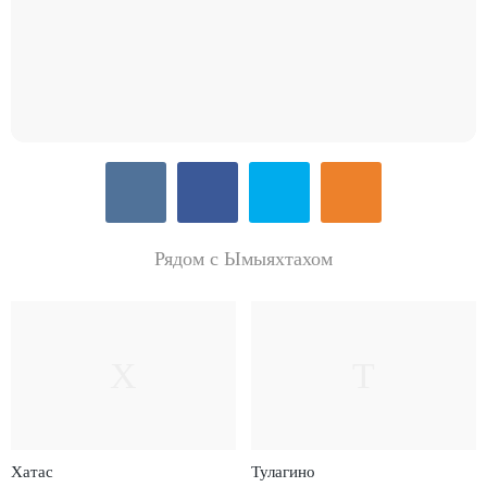
Рядом с Ымыяхтахом
Х
Т
Хатас
Тулагино