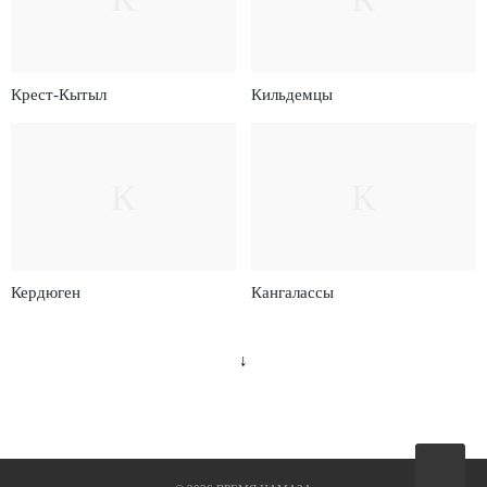
Крест-Кытыл
Кильдемцы
К
К
Кердюген
Кангалассы
↓
Вверх