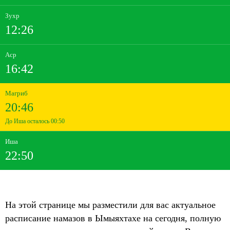
Зухр
12:26
Аср
16:42
Магриб
20:46
До Иша осталось 00:50
Иша
22:50
На этой странице мы разместили для вас актуальное
расписание намазов в Ымыяхтахе на сегодня, полную