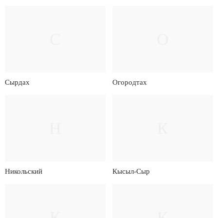
С
О
Сырдах
Огородтах
Н
К
Никольский
Кысыл-Сыр
К
К