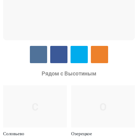
Рядом с Высотиным
С
О
Соловьево
Озерецкое