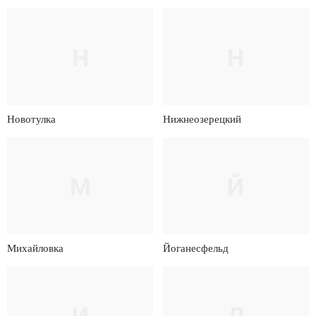
Н
Н
Новотулка
Нижнеозерецкий
М
Й
Михайловка
Йоганесфельд
И
Д