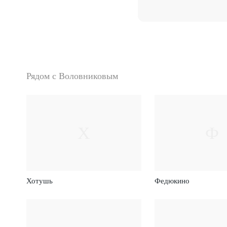
Рядом с Воловниковым
Х
Ф
Хотушь
Федюкино