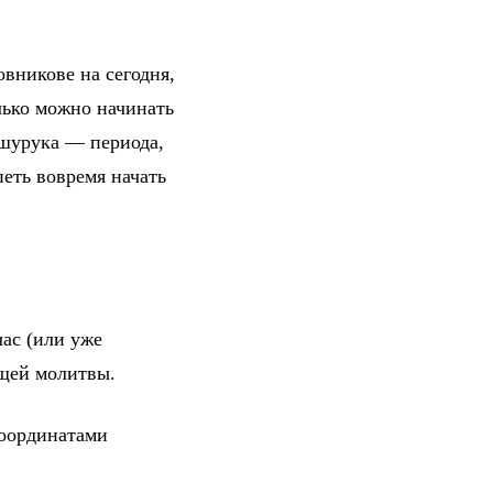
овникове на сегодня,
лько можно начинать
 шурука — периода,
петь вовремя начать
ас (или уже
ющей молитвы.
координатами