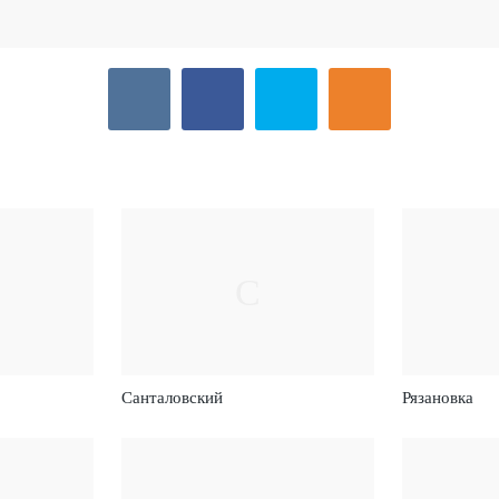
С
Санталовский
Рязановка