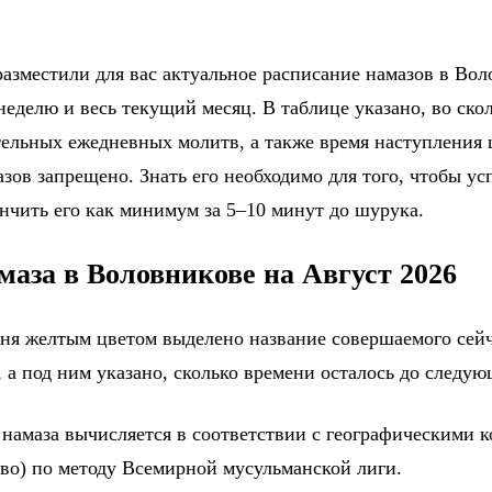
азместили для вас актуальное расписание намазов в Вол
еделю и весь текущий месяц. В таблице указано, во ско
тельных ежедневных молитв, а также время наступления
зов запрещено. Знать его необходимо для того, чтобы ус
ончить его как минимум за 5–10 минут до шурука.
маза в Воловникове на Август 2026
дня желтым цветом выделено название совершаемого сейч
 а под ним указано, сколько времени осталось до следу
 намаза вычисляется в соответствии с географическими 
во) по методу Всемирной мусульманской лиги.