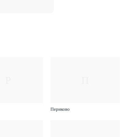
Р
П
Периково