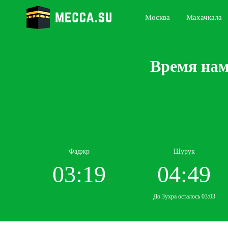
Москва
Махачкала
Время нам
Фаджр
Шурук
03:19
04:49
До Зухра осталось 03:03