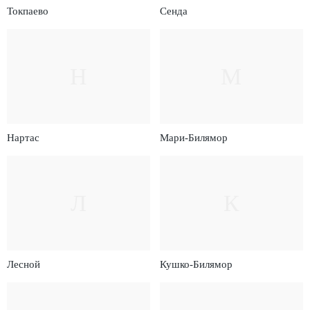
Токпаево
Сенда
Н
М
Нартас
Мари-Билямор
Л
К
Лесной
Кушко-Билямор