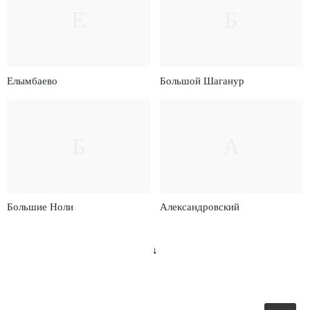
Е
Б
Елымбаево
Большой Шаганур
Б
А
Большие Ноли
Александровский
↓