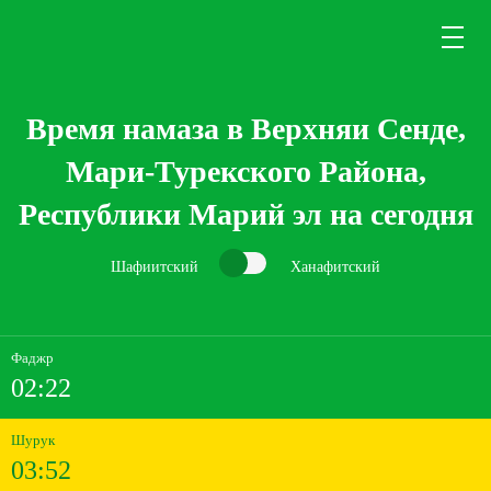
Время намаза в Верхняи Сенде,
Мари-Турекского Района,
Республики Марий эл на сегодня
Шафиитский
Ханафитский
Фаджр
02:22
Шурук
03:52