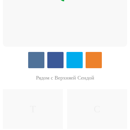
Рядом с Верхняей Сендой
Т
С