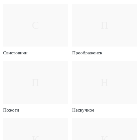
С
П
Свистовичи
Преображенск
П
Н
Пожоги
Нескучное
К
К