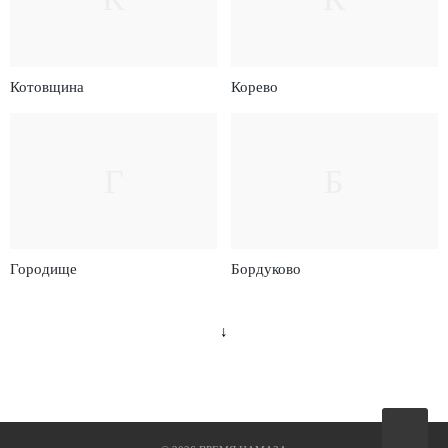
Котовщина
Корево
Г
Б
Городище
Бордуково
↓
Вверх