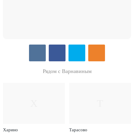
Рядом с Варнавиным
Х
Т
Харино
Тарасово