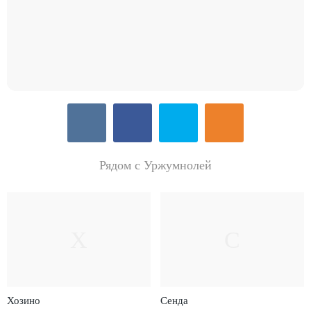
Рядом с Уржумнолей
Х
С
Хозино
Сенда