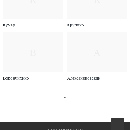
Кумер
Крупино
В
А
Ворончихино
Александровский
↓
Вверх