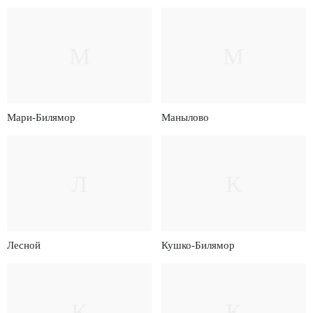
М
М
Мари-Билямор
Манылово
Л
К
Лесной
Кушко-Билямор
К
К