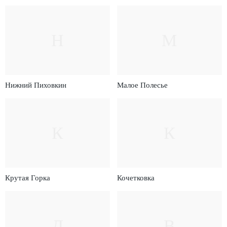
Н
М
Нижний Пиховкин
Малое Полесье
К
К
Крутая Горка
Кочетковка
Д
В