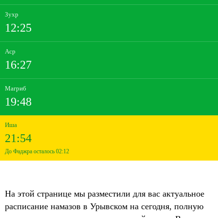
Зухр
12:25
Аср
16:27
Магриб
19:48
Иша
21:54
До Фаджра осталось 02:12
На этой странице мы разместили для вас актуальное
расписание намазов в Урывском на сегодня, полную