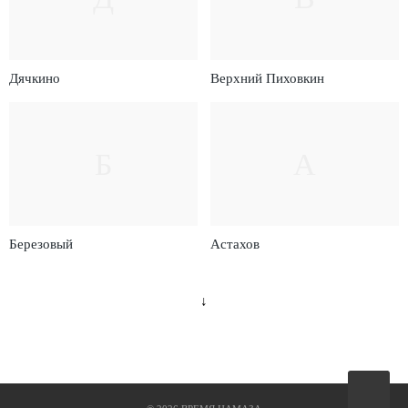
Дячкино
Верхний Пиховкин
Б
А
Березовый
Астахов
↓
Вверх