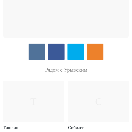
Рядом с Урывским
Т
С
Тишкин
Сибилев