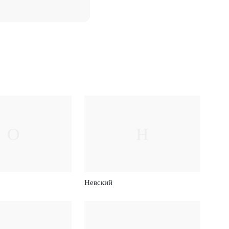
О
Н
Невский