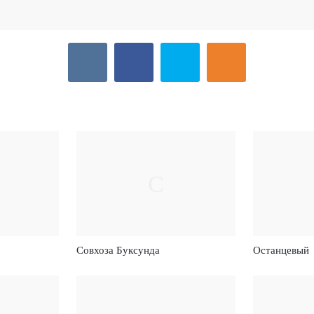
С
Совхоза Буксунда
Останцевый