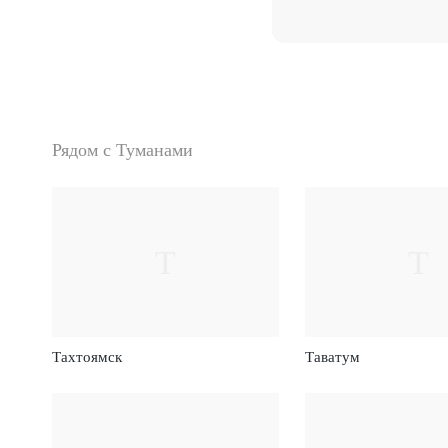
Рядом с Туманами
Т
Т
Тахтоямск
Таватум