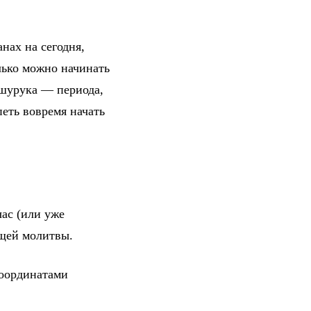
нах на сегодня,
лько можно начинать
 шурука — периода,
петь вовремя начать
ас (или уже
ющей молитвы.
координатами