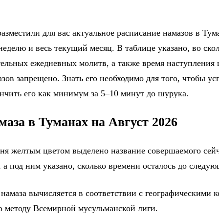
азместили для вас актуальное расписание намазов в Тума
еделю и весь текущий месяц. В таблице указано, во ско
тельных ежедневных молитв, а также время наступления
зов запрещено. Знать его необходимо для того, чтобы ус
ончить его как минимум за 5–10 минут до шурука.
маза в Туманах на Август 2026
дня желтым цветом выделено название совершаемого сейч
 а под ним указано, сколько времени осталось до следу
 намаза вычисляется в соответствии с географическими 
о методу Всемирной мусульманской лиги.