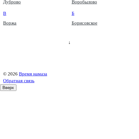
Дуброво
Воробылово
В
Б
Воржа
Борисовское
↓
©
2026
Время намаза
Обратная связь
Вверх