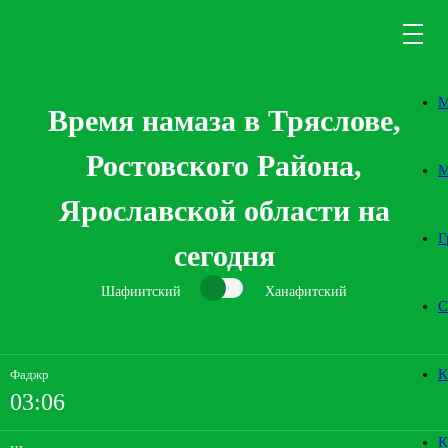
М
Время намаза в Тряслове,
Ростовского Района,
М
Ярославской области на
Г
сегодня
Шафиитский
Ханафитский
С
К
Фаджр
03:06
К