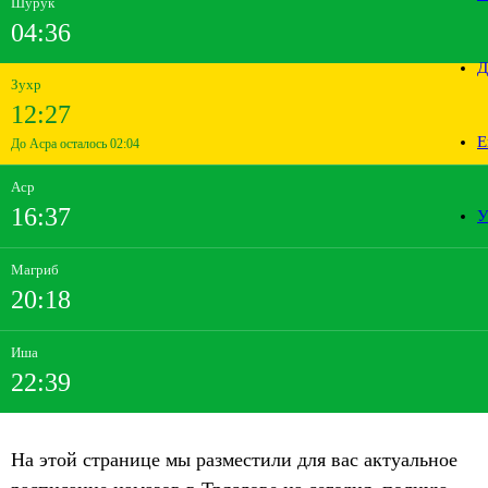
Шурук
04:36
Д
Зухр
12:27
Е
До Асра осталось 02:04
Аср
16:37
У
Магриб
20:18
Иша
22:39
На этой странице мы разместили для вас актуальное