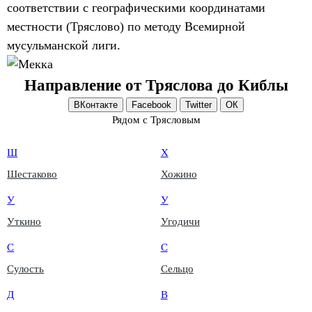
соответствии с географическими координатами
местности (Тряслово) по методу Всемирной
мусульманской лиги.
Направление от Тряслова до Киблы
ВКонтакте
Facebook
Twitter
ОК
Рядом с Трясловым
Ш
Х
Шестаково
Хожино
У
У
Уткино
Угодичи
С
С
Сулость
Сельцо
Д
В