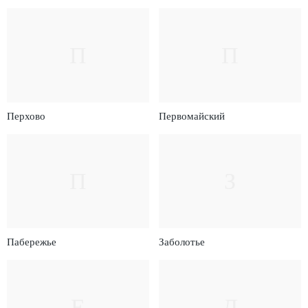
П
П
Перхово
Первомайский
П
З
Пабережье
Заболотье
Е
Д