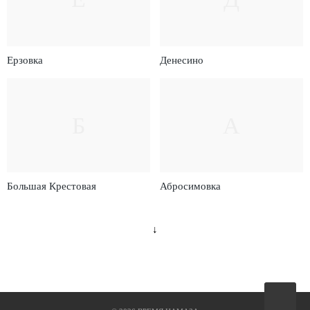
Ерзовка
Денесино
Б
А
Большая Крестовая
Абросимовка
↓
Вверх