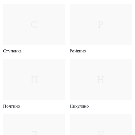
С
Р
Ступенка
Ройкино
П
Н
Полтино
Никулино
Л
К