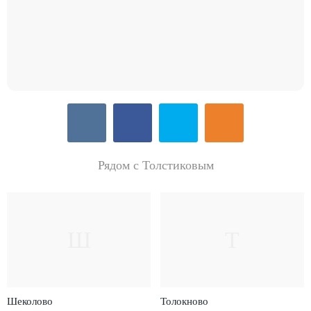
Рядом с Толстиковым
Ш
Т
Шеколово
Толокново