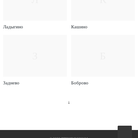
Ладыгино
Кашино
З
Б
Заднево
Боброво
↓
Вверх