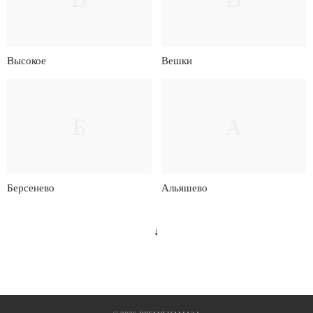
Высокое
Вешки
Б
А
Берсенево
Альяшево
↓