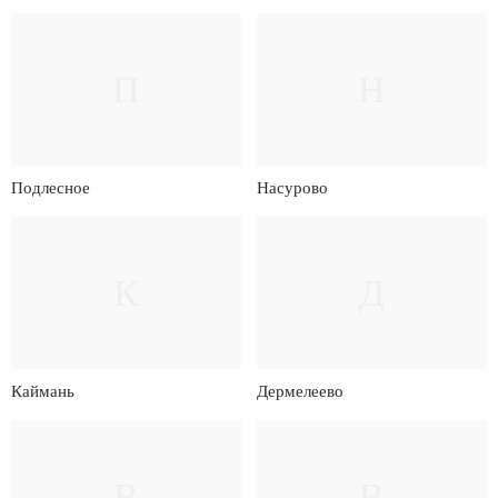
П
Н
Подлесное
Насурово
К
Д
Каймань
Дермелеево
В
В