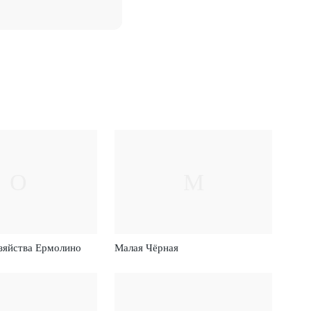
О
М
зяйства Ермолино
Малая Чёрная