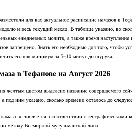
азместили для вас актуальное расписание намазов в Тефа
еделю и весь текущий месяц. В таблице указано, во ско
тельных ежедневных молитв, а также время наступления
зов запрещено. Знать его необходимо для того, чтобы ус
ончить его как минимум за 5–10 минут до шурука.
маза в Тефанове на Август 2026
дня желтым цветом выделено название совершаемого сейч
 а под ним указано, сколько времени осталось до следу
 намаза вычисляется в соответствии с географическими 
 по методу Всемирной мусульманской лиги.