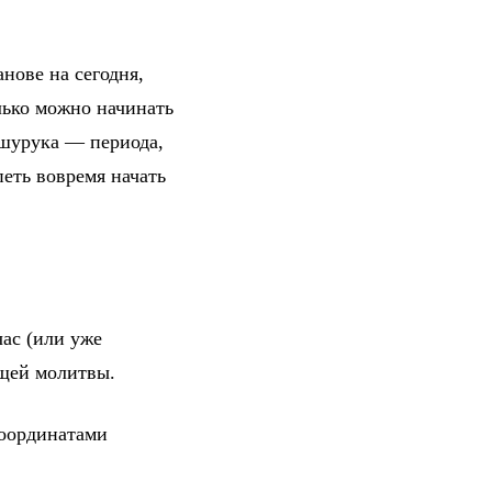
нове на сегодня,
лько можно начинать
 шурука — периода,
петь вовремя начать
ас (или уже
ющей молитвы.
координатами