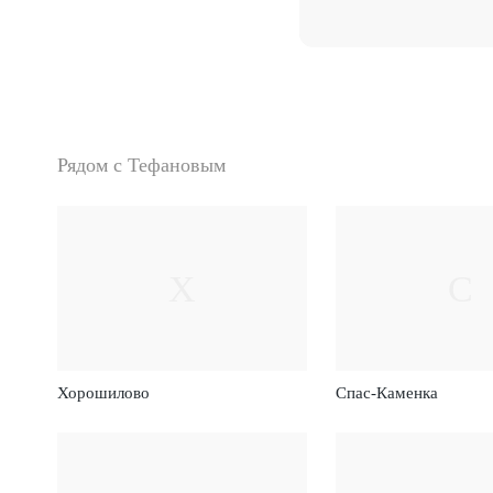
Рядом с Тефановым
Х
С
Хорошилово
Спас-Каменка