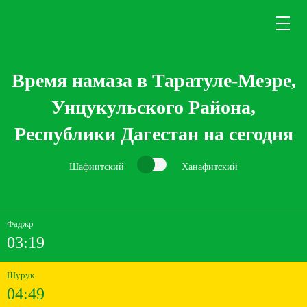
Время намаза в Таратуле-Меэре,
Унцукульского Района,
Республики Дагестан на сегодня
Шафиитский
Ханафитский
Фаджр
03:19
Шурук
04:49