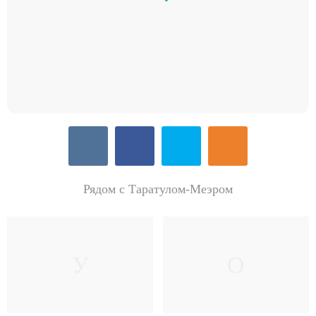
Рядом с Таратулом-Меэром
У
О