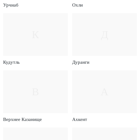
Урчиаб
Охли
К
Д
Кудутль
Дуранги
В
А
Верхнее Казанище
Ахкент