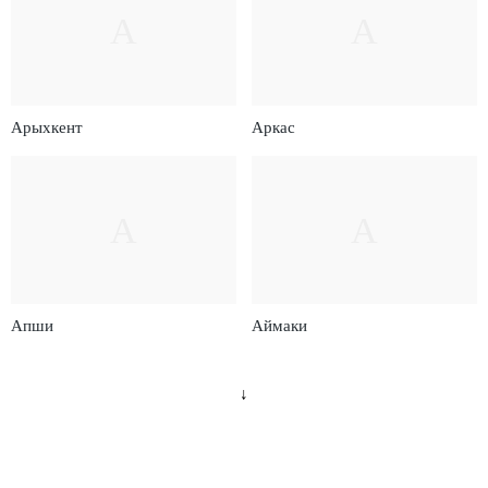
А
А
Арыхкент
Аркас
А
А
Апши
Аймаки
↓