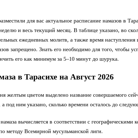
азместили для вас актуальное расписание намазов в Тара
еделю и весь текущий месяц. В таблице указано, во ско
тельных ежедневных молитв, а также время наступления
зов запрещено. Знать его необходимо для того, чтобы ус
ончить его как минимум за 5–10 минут до шурука.
маза в Тарасихе на Август 2026
дня желтым цветом выделено название совершаемого сейч
 а под ним указано, сколько времени осталось до следу
 намаза вычисляется в соответствии с географическими 
 по методу Всемирной мусульманской лиги.