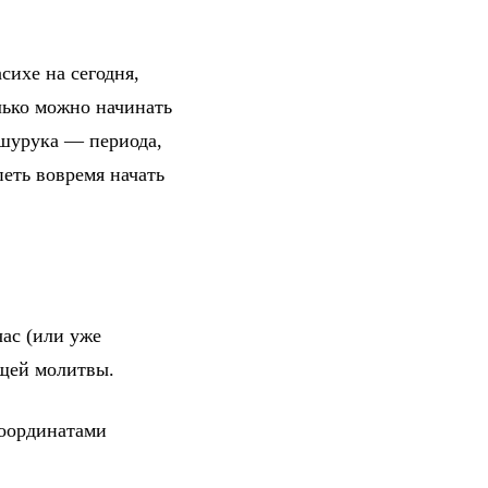
сихе на сегодня,
лько можно начинать
 шурука — периода,
петь вовремя начать
ас (или уже
ющей молитвы.
координатами