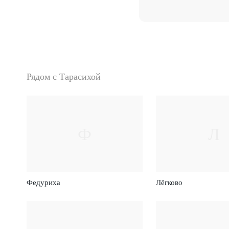
Рядом с Тарасихой
Ф
Л
Федуриха
Лёгково