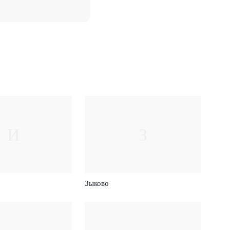
И
З
Зыково