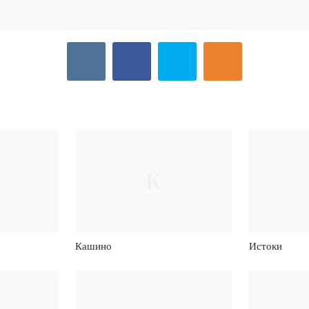
К
Кашино
Истоки