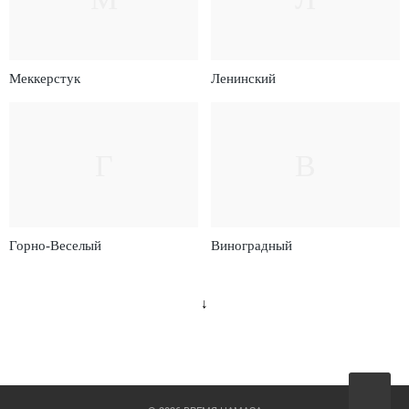
Меккерстук
Ленинский
Г
В
Горно-Веселый
Виноградный
↓
Вверх