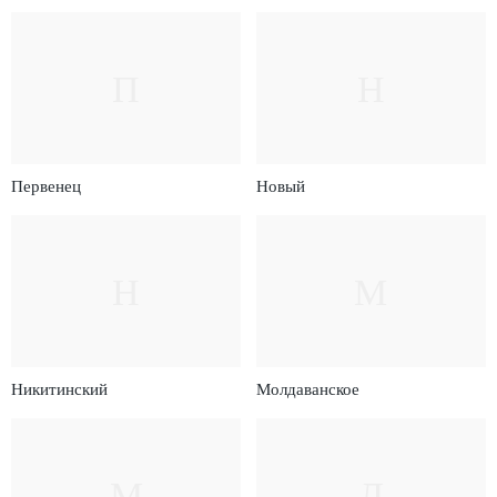
П
Н
Первенец
Новый
Н
М
Никитинский
Молдаванское
М
Л