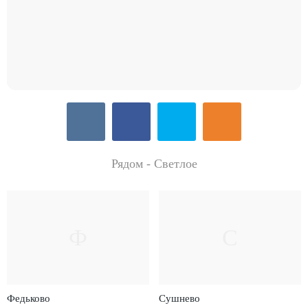
Рядом - Светлое
Ф
С
Федьково
Сушнево