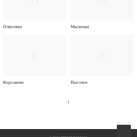
Плиговки
Мыленки
К
В
Корсаково
Высокое
↓
Вверх