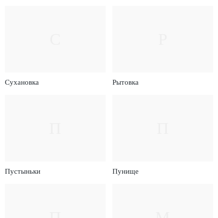
С
Р
Сухановка
Рытовка
П
П
Пустыньки
Пунище
П
М