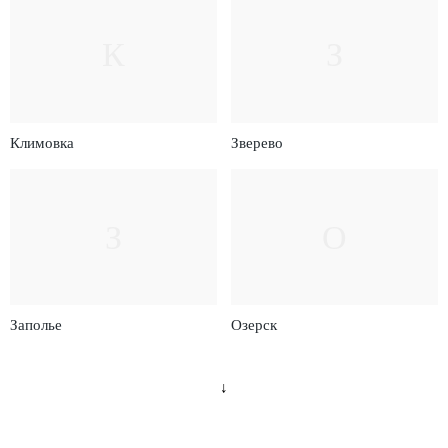
К
З
Климовка
Зверево
З
О
Заполье
Озерск
↓