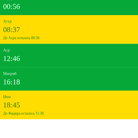
00:56
Зухр
08:37
До Асра осталось 00:56
Аср
12:46
Магриб
16:18
Иша
18:45
До Фаджра осталось 11:36