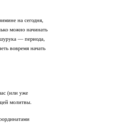
римине на сегодня,
лько можно начинать
 шурука — периода,
петь вовремя начать
ас (или уже
ющей молитвы.
координатами