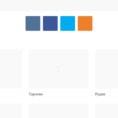
Т
Тархово
Рудня