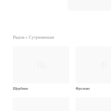
Рядом с Сутриминым
Щ
Ф
Щербино
Фролово