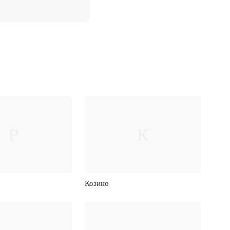
Р
К
Козино