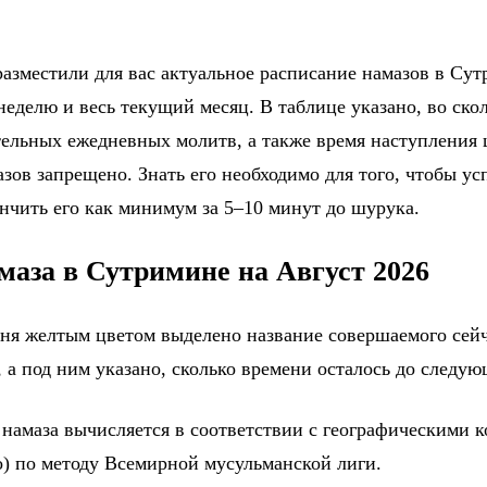
азместили для вас актуальное расписание намазов в Сут
еделю и весь текущий месяц. В таблице указано, во ско
тельных ежедневных молитв, а также время наступления
зов запрещено. Знать его необходимо для того, чтобы ус
ончить его как минимум за 5–10 минут до шурука.
маза в Сутримине на Август 2026
дня желтым цветом выделено название совершаемого сейч
 а под ним указано, сколько времени осталось до следу
 намаза вычисляется в соответствии с географическими 
) по методу Всемирной мусульманской лиги.