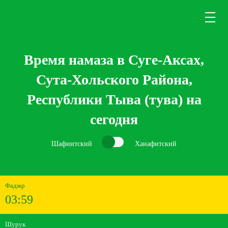
Время намаза в Суге-Аксах,
Сута-Хольского Района,
Республики Тыва (тува) на
сегодня
Шафиитский
Ханафитский
Фаджр
03:59
Шурук