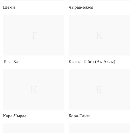
Шеми
Чыраа-Бажы
Т
К
Теве-Хая
Кызыл-Тайга (Ак-Аксы)
К
Б
Кара-Чыраа
Бора-Тайга