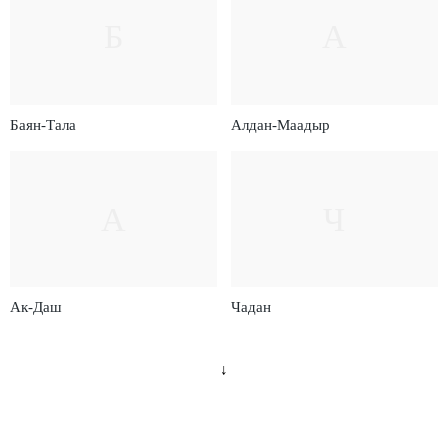
Б
А
Баян-Тала
Алдан-Маадыр
А
Ч
Ак-Даш
Чадан
↓