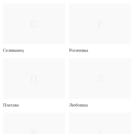
С
Р
Селиванец
Рогачевка
П
Л
Платава
Любовша
К
З