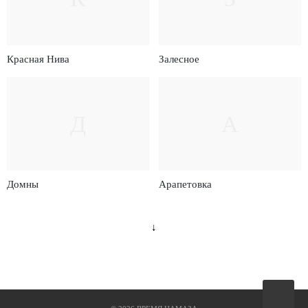
Красная Нива
Залесное
Д
А
Домны
Арапетовка
↓
Вверх