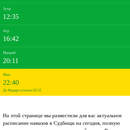
Зухр
12:35
Аср
16:42
Магриб
20:11
Иша
22:40
До Фаджра осталось 02:52
На этой странице мы разместили для вас актуальное
расписание намазов в Судбищи на сегодня, полную