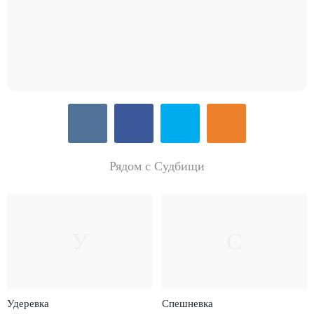
Рядом с Судбищи
У
С
Удеревка
Спешневка