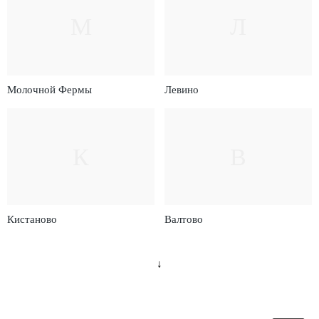
М
Л
Молочной Фермы
Левино
К
В
Кистаново
Валтово
↓