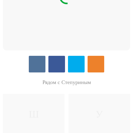
Рядом с Степуриным
Ш
У