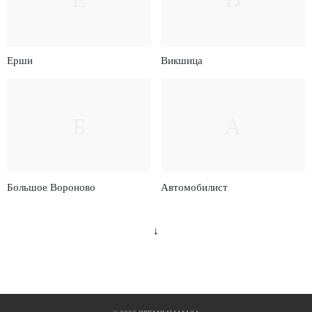
Ерши
Викшица
Б
А
Большое Вороново
Автомобилист
↓