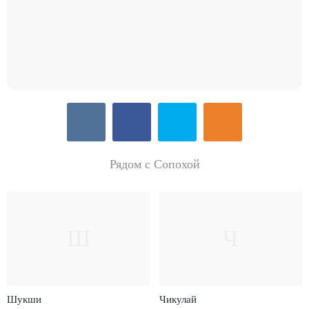
Рядом с Сопохой
Ш
Ч
Шукши
Чикулай