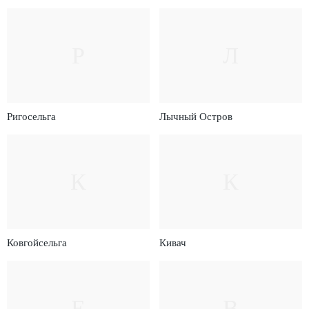
Р
Л
Ригосельга
Лычный Остров
К
К
Ковгойсельга
Кивач
Е
В