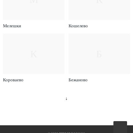
Мелешки
Кошелево
К
Б
Короваево
Бежаново
↓
Вверх