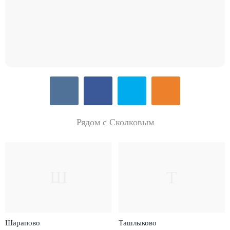
Рядом с Сколковым
Ш
Т
Шарапово
Ташлыково