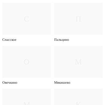
С
П
Спасское
Пальцино
О
М
Овечкино
Мякишево
М
К