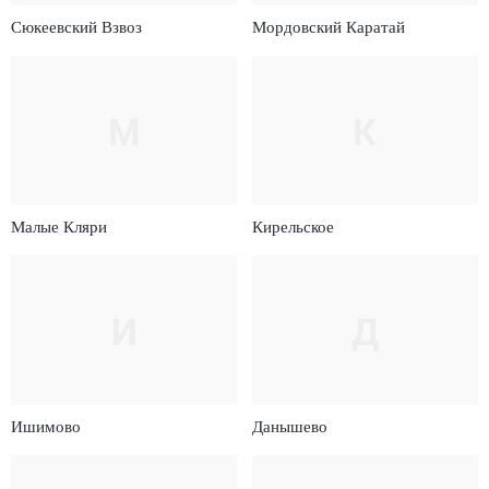
Сюкеевский Взвоз
Мордовский Каратай
М
К
Малые Кляри
Кирельское
И
Д
Ишимово
Данышево