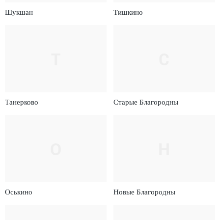
Шукшан
Тишкино
Т
С
Танерково
Старые Благородны
О
Н
Оськино
Новые Благородны