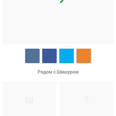
Рядом с Шишуром
Ш
Т