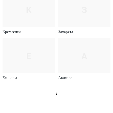
К
З
Кремленки
Захарята
Е
А
Елшинка
Акилово
↓