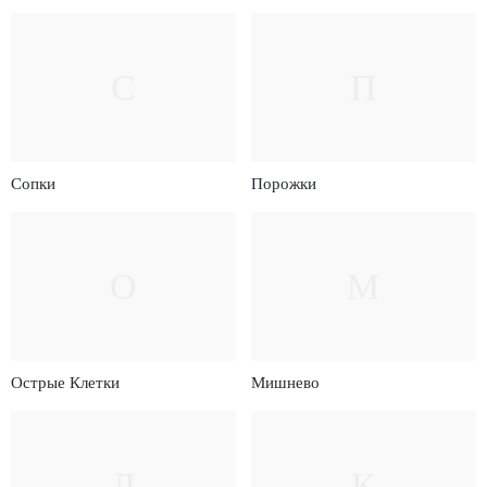
С
П
Сопки
Порожки
О
М
Острые Клетки
Мишнево
Л
К