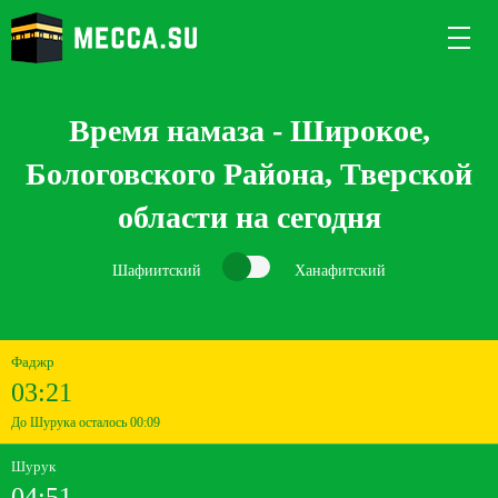
Время намаза - Широкое,
Бологовского Района, Тверской
области на сегодня
Шафиитский
Ханафитский
Фаджр
03:21
До Шурука осталось 00:09
Шурук
04:51