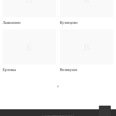
Лыкошино
Кузнецово
Е
В
Ерзовка
Великуши
↓
Вверх