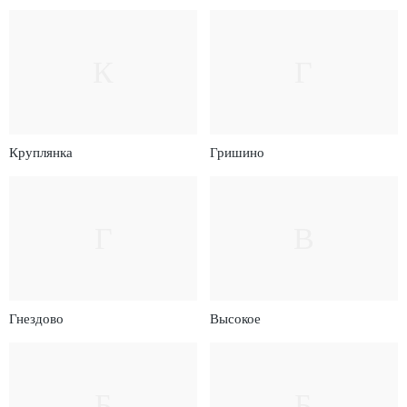
К
Г
Круплянка
Гришино
Г
В
Гнездово
Высокое
Б
Б