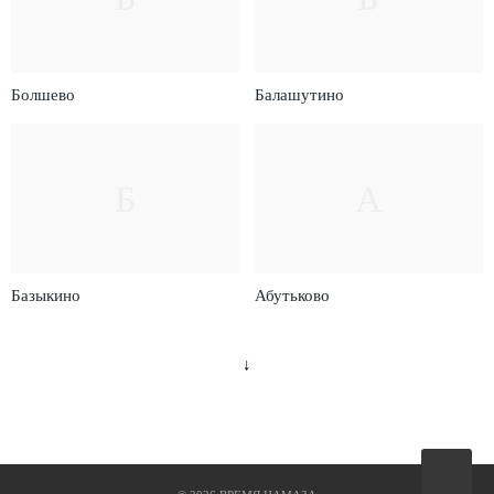
Болшево
Балашутино
Б
А
Базыкино
Абутьково
↓
Вверх