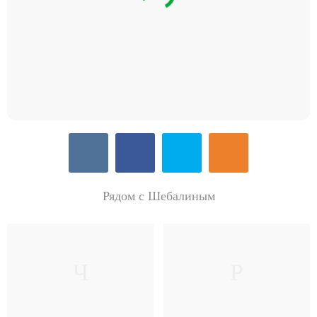
Рядом с Шебалиным
Ч
Р