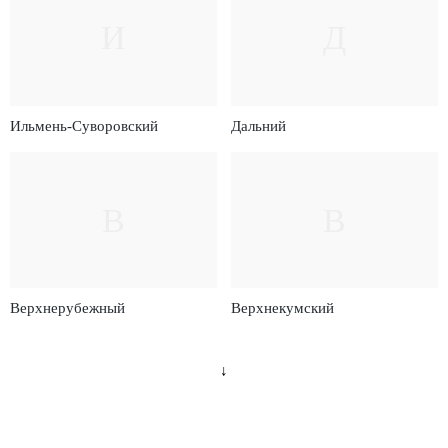
И
Д
Ильмень-Суворовский
Дальний
В
В
Верхнерубежный
Верхнекумский
↓