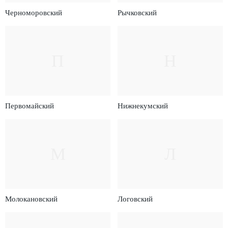
Черноморовский
Рычковский
П
Н
Первомайский
Нижнекумский
М
Л
Молокановский
Логовский