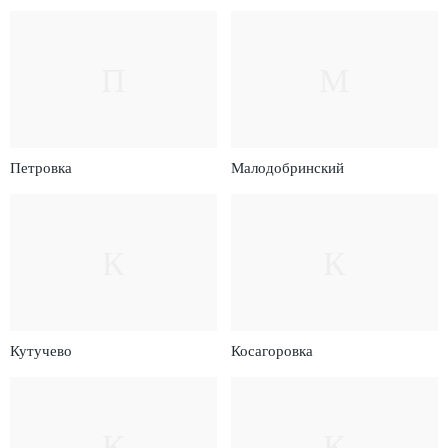
П
М
Петровка
Малодобринский
К
К
Кутучево
Косагоровка
К
К