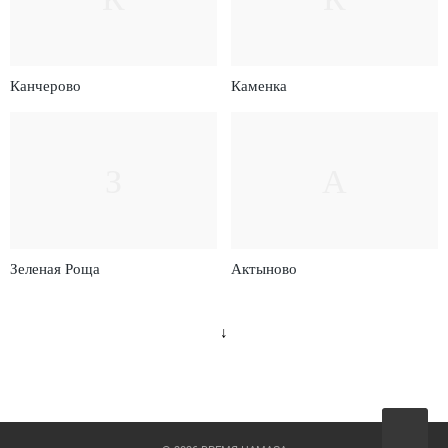
Канчерово
Каменка
З
А
Зеленая Роща
Актыново
↓
Вверх