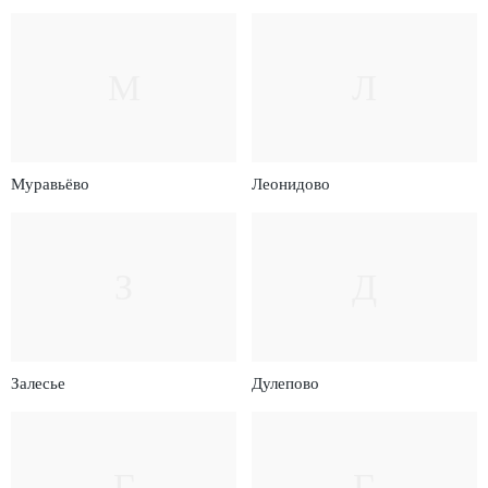
М
Л
Муравьёво
Леонидово
З
Д
Залесье
Дулепово
Г
Г