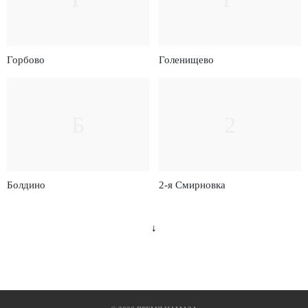
Горбово
Голенищево
Б
2
Болдино
2-я Смирновка
↓