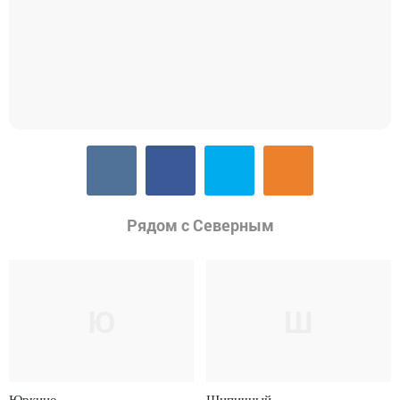
Рядом с Северным
Ю
Ш
Юркино
Шипичный