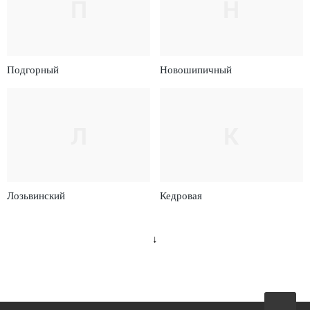
П
Н
Подгорный
Новошипичный
Л
К
Лозьвинский
Кедровая
↓
Вверх