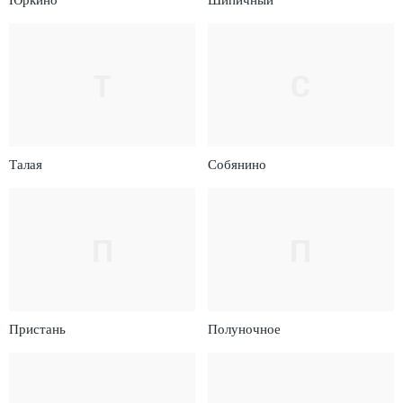
Т
С
Талая
Собянино
П
П
Пристань
Полуночное