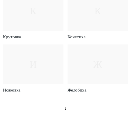
К
К
Крутовка
Кочетиха
И
Ж
Исаковка
Желобиха
↓