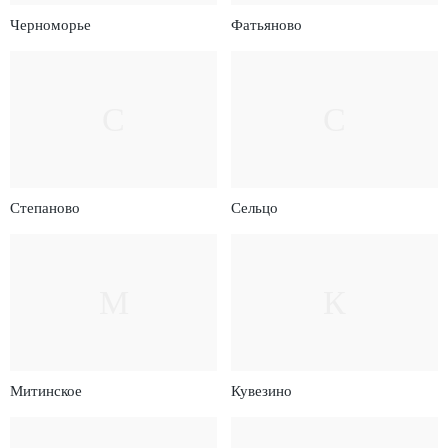
Черноморье
Фатьяново
С
С
Степаново
Сельцо
М
К
Митинское
Кувезино