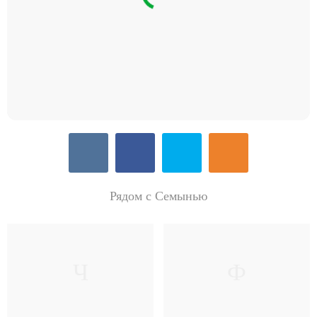
Рядом с Семынью
Ч
Ф