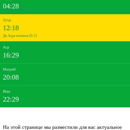
04:28
Зухр
12:18
До Асра осталось 01:11
Аср
16:29
Магриб
20:08
Иша
22:29
На этой странице мы разместили для вас актуальное