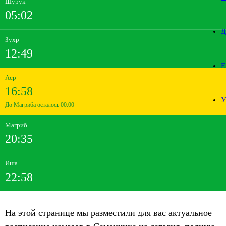
Шурук
05:02
Д
Зухр
12:49
Е
Аср
16:58
У
До Магриба осталось 00:00
Магриб
20:35
Иша
22:58
На этой странице мы разместили для вас актуальное