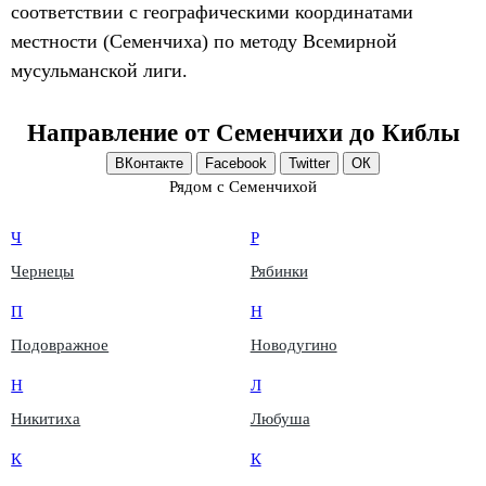
соответствии с географическими координатами
местности (Семенчиха) по методу Всемирной
мусульманской лиги.
Направление от Семенчихи до Киблы
ВКонтакте
Facebook
Twitter
ОК
Рядом с Семенчихой
Ч
Р
Чернецы
Рябинки
П
Н
Подовражное
Новодугино
Н
Л
Никитиха
Любуша
К
К