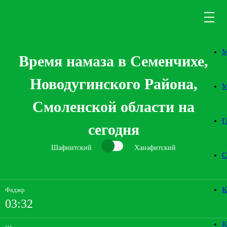
М
Время намаза в Семенчихе,
Новодугинского Района,
М
Смоленской области на
Г
сегодня
Шафиитский
Ханафитский
С
К
Фаджр
03:32
К