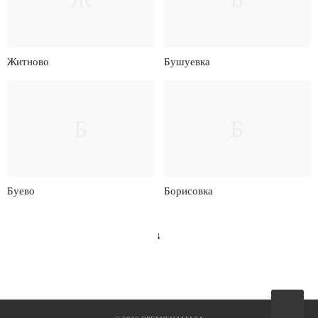
Житново
Бушуевка
Б
Б
Буево
Борисовка
↓
Вверх