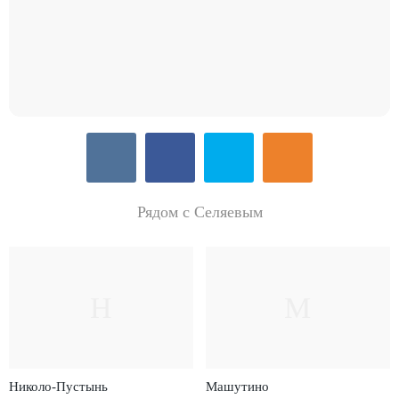
Рядом с Селяевым
Н
М
Николо-Пустынь
Машутино