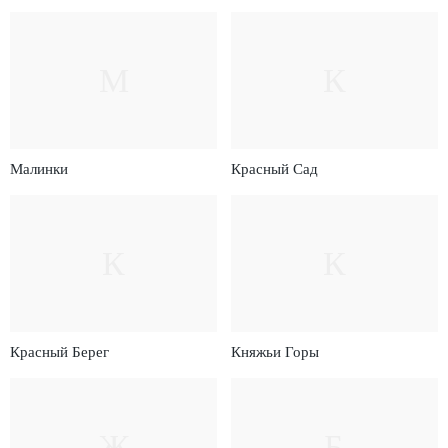
М
К
Малинки
Красный Сад
К
К
Красный Берег
Княжьи Горы
Ж
Б