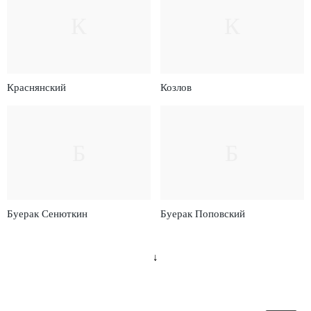
К
К
Краснянский
Козлов
Б
Б
Буерак Сенюткин
Буерак Поповский
↓