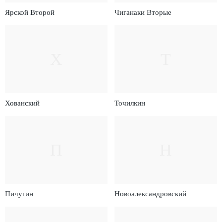
Ярской Второй
Чиганаки Вторые
Х
Т
Хованский
Точилкин
П
Н
Пичугин
Новоалександровский